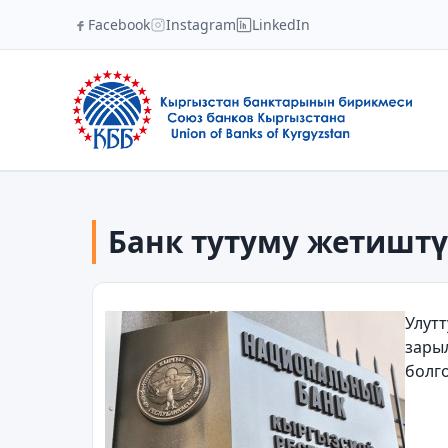
Facebook
Instagram
LinkedIn
Банк тутуму жетиштү
Улут
зары
болго