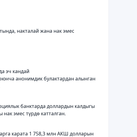
тында, накталай жана нак эмес
а эч кандай
юнча анонимдик булактардан алынган
.
ерциялык банктарда доллардын калдыгы
ы нак эмес т
ү
рд
ө
катталган.
арга карата 1 758,3 млн АКШ долларын