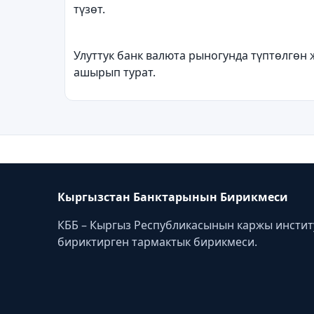
т
ү
з
ө
т.
Улуттук банк валюта рыногунда т
ү
пт
ө
лг
ө
н 
ашырып турат.
Кыргызстан Банктарынын Бирикмеси
КББ – Кыргыз Республикасынын каржы инсти
бириктирген тармактык бирикмеси.