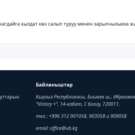
жагдайга кылдат к
ө
з салып туруу менен зарылчылыкка 
Байланыштар
туттарын
Кыргыз Республикасы, Бишкек ш., Ибраимов 
“Victory +”, 14-кабат, C блогу, 720011.
тел.: +996 312 901058, 903058 и 909058
email: office@ub.kg