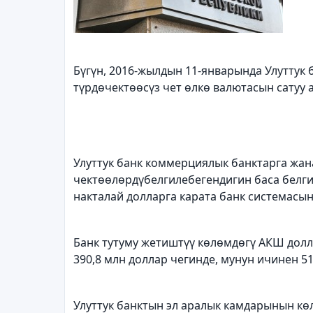
Б
ү
г
ү
н, 2016-жылдын 11-январында Улуттук 
т
ү
рд
ө
чект
өө
с
ү
з чет
ө
лк
ө
валютасын сатуу 
Улуттук банк коммерциялык банктарга жа
чект
өө
л
ө
рд
ү
белгилебегендигин баса белги
накталай долларга карата банк системасы
Банк тутуму жетишт
үү
к
ө
л
ө
мд
ө
г
ү
АКШ долла
390,8 млн доллар чегинде, мунун ичинен 51
Улуттук банктын эл аралык камдарынын к
ө