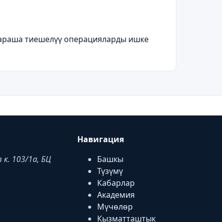
жараша тиешел
үү
операцияларды ишке
Навигация
к. 103/1a, БЦ
Башкы
Түзүмү
Кабарлар
Академия
Мүчөлөр
Кызматташтык