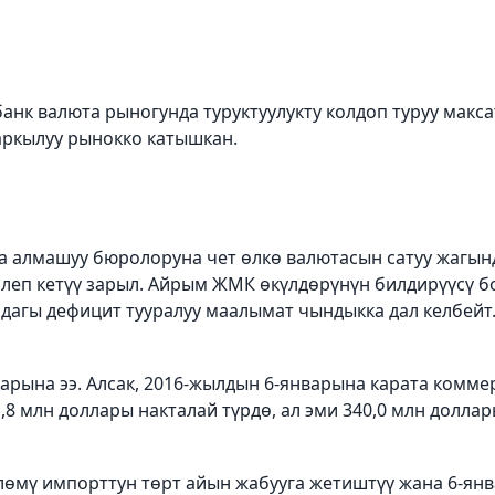
банк валюта рыногунда туруктуулукту колдоп туруу макса
аркылуу рынокко катышкан.
на алмашуу бюролоруна чет
ө
лк
ө
валютасын сатуу жагынд
леп кет
үү
зарыл. Айрым ЖМК
ө
к
ү
лд
ө
р
ү
н
ү
н билдир
үү
с
ү
бо
ндагы дефицит тууралуу маалымат чындыкка дал келбейт
рына ээ. Алсак, 2016-жылдын 6-январына карата комм
,8 млн доллары накталай т
ү
рд
ө
, ал эми 340,0 млн доллар
л
ө
м
ү
импорттун т
ө
рт айын жабууга жетишт
үү
жана 6-янв