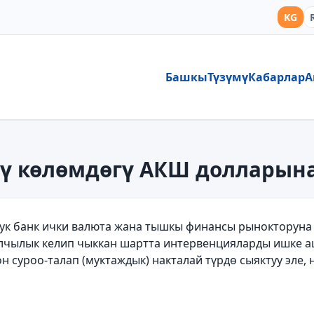
KG
Башкы
Түзүмү
Кабарлар
А
ү көлөмдөгү АКШ долларына
тук банк ички валюта жана тышкы финансы рынокторуна 
лчылык келип чыккан шартта интервенцияларды ишке а
н суроо-талап (муктаждык) накталай т
ү
рд
ө
сыяктуу эле, 