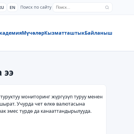
Поиск по сайту
RU
EN
кадемия
Мүчөлөр
Кызматташтык
Байланыш
 ээ
туруктуу мониторинг ж
ү
рг
ү
з
ү
п туруу менен
шырат. Учурда чет
ө
лк
ө
валютасына
нак эмес т
ү
рд
ө
да канааттандырылууда.