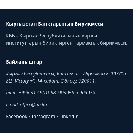
Кыргызстан Банктарынын Бирикмеси
КББ – Кыргыз Республикасынын каржы
институттарын бириктирген тармактык бирикмеси.
Байланыштар
Кыргыз Республикасы, Бишкек ш., Ибраимов к. 103/1a,
БЦ “Victory +”, 14-кабат, C блогу, 720011.
тел.: +996 312 901058, 903058 и 909058
email: office@ub.kg
Facebook
•
Instagram
•
LinkedIn