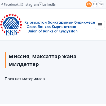
Facebook
Instagram
LinkedIn
KG
RU
EN
Башкы
Түзүмү
Миссия, максаттар жана
Кабарлар
Академия
милдеттер
Мүчөлөр
Кызматташтык
Пока нет материалов.
Байланыш