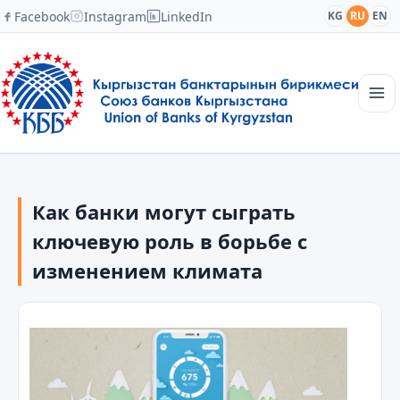
Facebook
Instagram
LinkedIn
KG
RU
EN
Главная
Структура
Как банки могут сыграть
Новости
Академия
ключевую роль в борьбе с
Члены и партнеры
изменением климата
Сотрудничество
Контакты