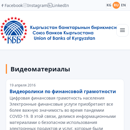
Facebook
Instagram
LinkedIn
KG
RU
EN
Главная
Структура
Видеоматериалы
Новости
Академия
Члены и партнеры
19 апреля 2016
Сотрудничество
Видеоролики по финансовой грамотности
Контакты
Цифровая финансовая грамотность населения
Электронные финансовые услуги приобретают все
более важную значимость во время пандемии
COVID-19. В этой связи, делимся информационными
материалами о безопасном использования
электронных продуктов и услуг, которые были