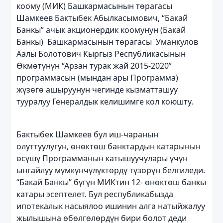
коому (МИК) Башкармасынын төрагасы
Шамкеев Бактыбек Абылкасымович, “Бакай
Банкы” ачык акционердик коомунун (Бакай
Банкы) Башкармасынын төрагасы Уманкулов
Аалы Болотович Кыргыз Республикасынын
Өкмөтүнүн “Арзан турак жай 2015-2020”
программасын (мындан ары Программа)
жүзөгө ашыруунун чегинде кызматташуу
тууралуу Генералдык келишимге кол коюшту.
Бактыбек Шамкеев бул иш-чаранын
олуттуулугун, өнөктөш банктардын катарынын
өсүшү Программанын катышуучулары үчүн
ынгайлуу мүмкүнчүлүктөрдү түзөрүн белгиледи.
“Бакай Банкы” бүгүн МИКтин 12- өнөктөш банкы
катары эсептелет. Бул республикабызда
ипотекалык насыялоо ишинин алга натыйжалуу
жылышына өбөлгөлөрдүн бири болот деди