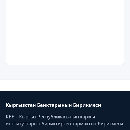
Кыргызстан Банктарынын Бирикмеси
КББ – Кыргыз Республикасынын каржы
институттарын бириктирген тармактык бирикмеси.