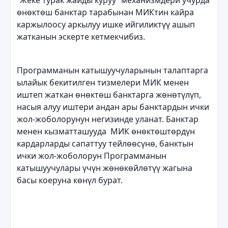
“Жеке турак жайды куруу” механизмдери учурда
өнөктөш банктар тарабынан МИКтин кайра
каржылоосу аркылуу ишке ийгиликтүү ашып
жатканын эскерте кетмекчибиз.
Программанын катышуучуларынын талаптарга
ылайык бекитилген тизмелери МИК менен
иштеп жаткан өнөктөш банктарга жөнөтүлүп,
насыя алуу иштери андан ары банктардын ички
жол-жоболорунун негизинде уланат. Банктар
менен кызматташууда МИК өнөктөштөрдүн
кардарларды сапаттуу тейлөөсүнө, банктын
ички жол-жоболорун Программанын
катышуучулары үчүн жөнөкөйлөтүү жагына
басы коеруна көнүл бурат.