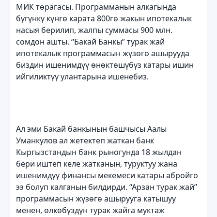
МИК төрагасы. Программанын алкагында
бүгүнкү күнгө карата 800гө жакын ипотекалык
насыя берилип, жалпы суммасы 900 млн.
сомдон ашты. “Бакай Банкы” турак жай
ипотекалык программасын жүзөгө ашырууда
биздин ишенимдүү өнөктөшүбүз катары ишин
ийгиликтүү улантарына ишенебиз.
Ал эми Бакай банкынын башчысы Аалы
Уманкулов ал жетектеп жаткан банк
Кыргызстандын банк рыногунда 18 жылдан
бери иштеп келе жатканын, туруктуу жана
ишенимдүү финансы мекемеси катары абройго
ээ болуп калганын билдирди. “Арзан турак жай”
программасын жүзөгө ашырууга катышуу
менен, өлкөбүздүн турак жайга муктаж