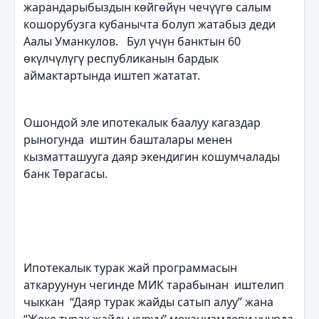
жарандарыбыздын көйгөйүн чечүүгө салым
кошорубузга кубанычта болуп жатабыз деди
Аалы Уманкулов. Бул үчүн банктын 60
өкүлчүлүгү республиканын бардык
аймактартында иштеп жататат.
Ошондой эле ипотекалык баалуу кагаздар
рыногунда иштин башталары менен
кызматташууга даяр экендигин кошумчалады
банк Төрагасы.
Ипотекалык турак жай программасын
аткаруунун чегинде МИК тарабынан иштелип
чыккан “Даяр турак жайды сатып алуу” жана