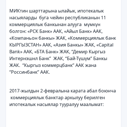
МИКтин шарттарына ылайык, ипотекалык
насыяларды буга чейин республиканын 11
коммерциялык банкынан алууга мүмкүн
болгон: «РСК Банк» ААК, «Айыл Банк» ААК,
«Компаньон банкы» ЖАК, «Коммерциялык банк
КЫРГЫЗСТАН» ААК, «Азия Банкы» ЖАК, «Capital
Bank» ААК, «БТА Банк» ЖАК, “Демир Кыргыз
Интернэшнл Банк” ЖАК, “Бай-Түшүм” Банкы
ЖАК. “Кыргыз коммерцбанк” ААК жана
“Россинбанк” ААК.
2017-жылдын 2-февралына карата абал боюнча
коммерциялык банктар аркылуу берилген
ипотекалык насыялар тууралуу маалымат: