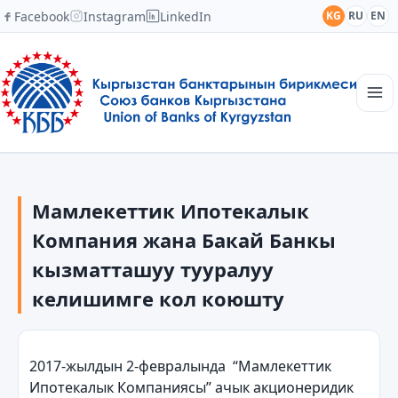
Facebook
Instagram
LinkedIn
KG
RU
EN
Башкы
Түзүмү
Мамлекеттик Ипотекалык
Кабарлар
Академия
Компания жана Бакай Банкы
Мүчөлөр
кызматташуу тууралуу
Кызматташтык
келишимге кол коюшту
Байланыш
2017-жылдын 2-февралында “Мамлекеттик
Ипотекалык Компаниясы” ачык акционеридик