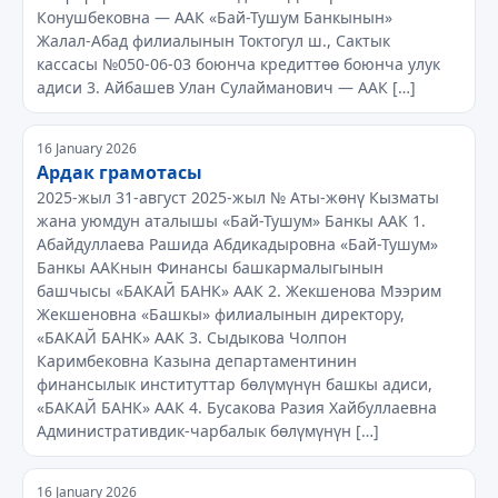
Конушбековна — ААК «Бай-Тушум Банкынын»
Жалал-Абад филиалынын Токтогул ш., Сактык
кассасы №050-06-03 боюнча кредиттөө боюнча улук
адиси 3. Айбашев Улан Сулайманович — ААК […]
16 January 2026
Ардак грамотасы
2025-жыл 31-август 2025-жыл № Аты-жөнү Кызматы
жана уюмдун аталышы «Бай-Тушум» Банкы ААК 1.
Абайдуллаева Рашида Абдикадыровна «Бай-Тушум»
Банкы ААКнын Финансы башкармалыгынын
башчысы «БАКАЙ БАНК» ААК 2. Жекшенова Мээрим
Жекшеновна «Башкы» филиалынын директору,
«БАКАЙ БАНК» ААК 3. Сыдыкова Чолпон
Каримбековна Казына департаментинин
финансылык институттар бөлүмүнүн башкы адиси,
«БАКАЙ БАНК» ААК 4. Бусакова Разия Хайбуллаевна
Административдик-чарбалык бөлүмүнүн […]
16 January 2026