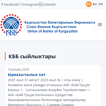
Facebook
Instagram
LinkedIn
KG
RU
EN
Башкы
Түзүмү
КББ сыйлыктары
Кабарлар
Академия
Мүчөлөр
16 January 2026
Кызматташтык
Ыраазычылык кат
Байланыш
2025 жыл 31-август 2025-жыл № | Аты-жөнү |
Кызматы жана уюмдун аталышы ААК «Бай-Тушум
Банкы» 1. Саткыналиев Анарбек Ташболотович —
ААК «Бай-Тушум Банкынын» Кредиттөө
башкармалыгынын Регионалдык менеджерлер
бөлүмүнүн башчысы 2. Садиева Дамира