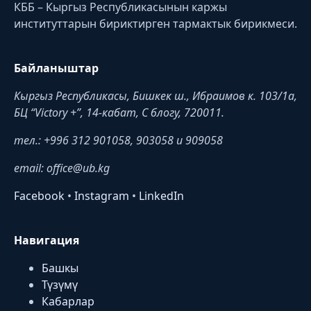
КББ – Кыргыз Республикасынын каржы
институттарын бириктирген тармактык бирикмеси.
Байланыштар
Кыргыз Республикасы, Бишкек ш., Ибраимов к. 103/1a,
БЦ “Victory +”, 14-кабат, C блогу, 720011.
тел.: +996 312 901058, 903058 и 909058
email: office@ub.kg
Facebook
•
Instagram
•
LinkedIn
Навигация
Башкы
Түзүмү
Кабарлар