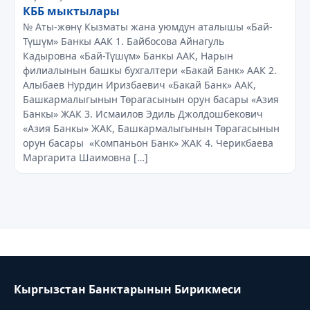
КББ мыктылары
№ Аты-жөнү Кызматы жана уюмдун аталышы «Бай-
Түшүм» Банкы ААК 1. Байбосова Айнагуль
Кадыровна «Бай-Түшүм» Банкы ААК, Нарын
филиалынын башкы бухгалтери «Бакай Банк» ААК 2.
Алыбаев Нурдин Иризбаевич «Бакай Банк» ААК,
Башкармалыгынын Төрагасынын орун басары «Азия
Банкы» ЖАК 3. Исмаилов Эдиль Джолдошбекович
«Азия Банкы» ЖАК, Башкармалыгынын Төрагасынын
орун басары «Компаньон Банк» ЖАК 4. Черикбаева
Маргарита Шаимовна […]
Кыргызстан Банктарынын Бирикмеси