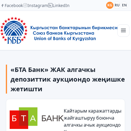
Facebook
Instagram
LinkedIn
KG
RU
EN
Башкы
Түзүмү
«БТА Банк» ЖАК алгачкы
Кабарлар
Академия
депозиттик аукциондо жеңишке
Мүчөлөр
жетишти
Кызматташтык
Байланыш
Кайтарым каражаттарды
жайгаштыруу боюнча
алгачкы ачык аукциондо