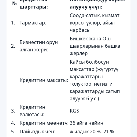
№
шарттары:
алуучу үчүн:
Соода-сатык, кызмат
1.
Тармактар:
көрсөтүүлөр, айыл
чарбасы
Бишкек жана Ош
Бизнестин орун
2.
шаарларынан башка
алган жери:
жерлер
Кайсы болбосун
максаттар (жүгүртүү
каражаттарын
Кредиттин максаты:
толуктоо, негизги
каражаттарды сатып
алуу ж.б.у.с.)
Кредиттин
3.
KGS
валютасы:
4.
Кредиттин мөөнөтү:
36 айга чейин
5.
Пайыздык чен:
жылдык 20 %- 21 %