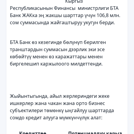
Кыргыз
Республикасынын Финансы министрлиги БТА
Банк ЖАКка эң жакшы шарттар үчүн 106,8 млн.
сом суммасында жайгаштыруу укугун берди.
БТА Банк өз кезегинде бөлүнүп берилген
транштардын суммасын дээрлик эки эсе
көбөйтүү менен өз каражаттары менен
биргелешип каржылоого милдеттенди.
Жыйынтыгында, айыл жерлериндеги жеке
ишкерлер жана чакан жана орто бизнес
субъектилери төмөнкү ыңгайлуу шарттарда
сомдо кредит алууга мүмкүнчүлүк алат:
Кредиттөө
Потенциалдуу карыз