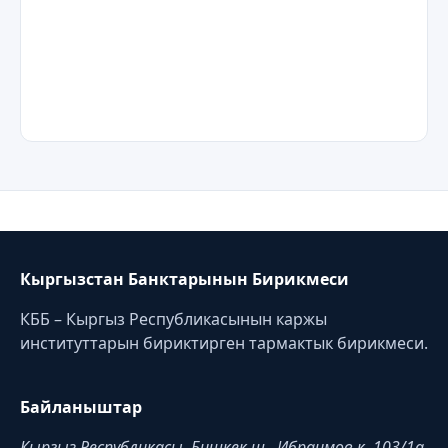
Кыргызстан Банктарынын Бирикмеси
КББ – Кыргыз Республикасынын каржы
институттарын бириктирген тармактык бирикмеси.
Байланыштар
Кыргыз Республикасы, Бишкек ш., Ибраимов к. 103/1a,