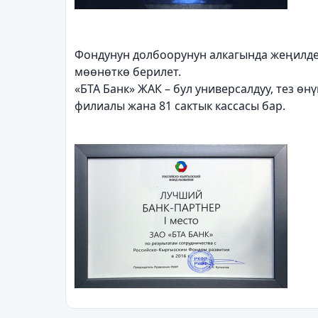
Фондунун долбоорунун алкагында жеңилде
мөөнөткө берилет.
«БТА Банк» ЖАК – бул универсалдуу, тез ө
филиалы жана 81 сактык кассасы бар.