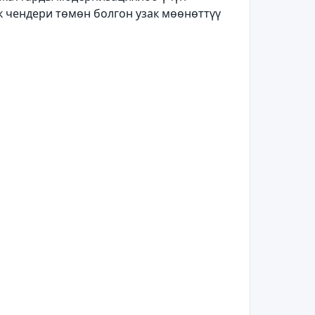
к чендери төмөн болгон узак мөөнөттүү