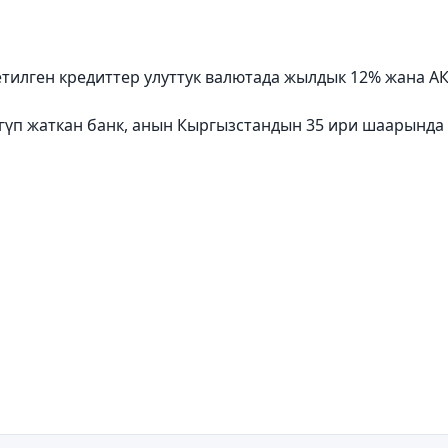
тилген кредиттер улуттук валютада жылдык 12% жана А
нүгүп жаткан банк, анын Кыргызстандын 35 ири шаарынд