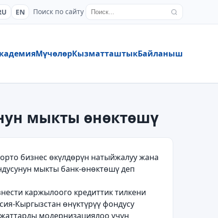
Поиск по сайту
RU
EN
кадемия
Мүчөлөр
Кызматташтык
Байланыш
унун мыкты өнөктөшү
орто бизнес өкүлдөрүн натыйжалуу жана
ондусунун мыкты банк-өнөктөшү деп
знести каржылоого кредиттик тилкени
сия-Кыргызстан өнүктүрүү фондусу
ражаттарды модернизациялоо үчүн