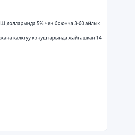
КШ долларында 5% чен боюнча 3-60 айлык
а жана калктуу конуштарында жайгашкан 14