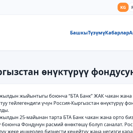
KG
Башкы
Түзүмү
Кабарлар
А
ыргызстан өнүктүрүү фондус
-жылдын жыйынтыгы боюнча “БТА Банк” ЖАК чакан жана 
ттуу тейлегендиги үчүн Россия-Кыргызстан өнүктүрүү ф
лды.
-жылдын 25-майынан тарта БТА Банк чакан жана орто би
ү боюнча Фондунун расмий өнөктөшү болуп саналат. Рос
луу жеке ишкерлер бизнести кеңейтүү жана негизги ка