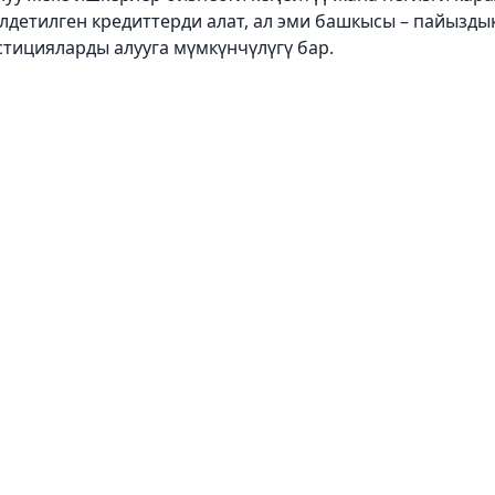
лдетилген кредиттерди алат, ал эми башкысы – пайызды
стицияларды алууга мүмкүнчүлүгү бар.