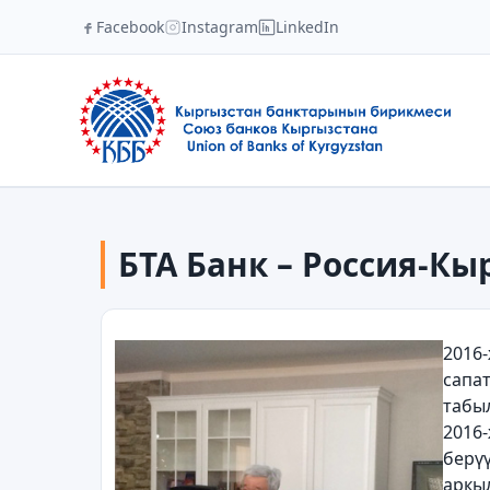
Facebook
Instagram
LinkedIn
БТА Банк – Россия-К
2016
сапа
табы
2016
берү
аркы