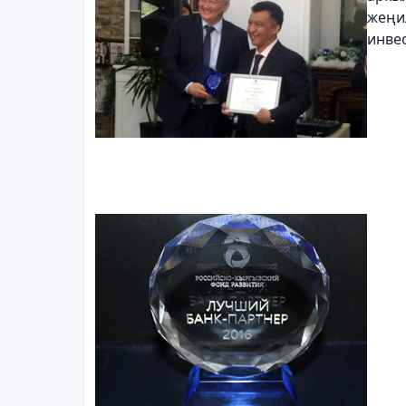
жеңи
инве