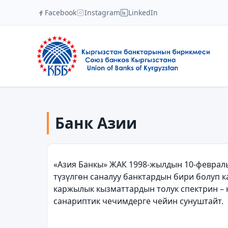
Facebook
Instagram
LinkedIn
Банк Азии
«Азия Банкы» ЖАК 1998-жылдын 10-феврал
түзүлгөн саналуу банктардын бири болуп 
каржылык кызматтардын толук спектрин – 
санариптик чечимдерге чейин сунуштайт.