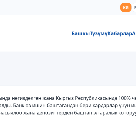
KG
Башкы
Түзүмү
Кабарлар
А
ында негизделген жана Кыргыз Республикасында 100% ч
калды. Банк өз ишин баштагандан бери кардарлар үчүн 
насыялоо жана депозиттерден баштап эл аралык котору