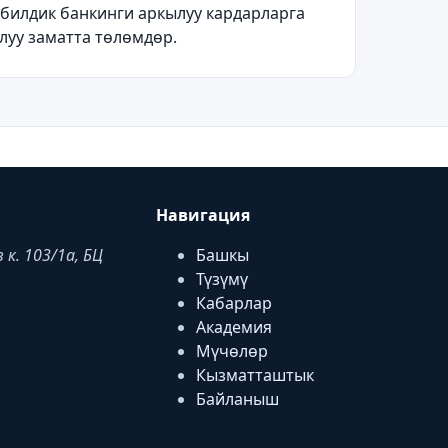
обилдик банкинги аркылуу кардарларга
луу заматта төлөмдөр.
Навигация
к. 103/1a, БЦ
Башкы
Түзүмү
Кабарлар
Академия
Мүчөлөр
Кызматташтык
Байланыш