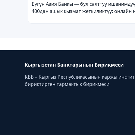
Бүгүн Азия Банкы — бул салттуу ишенимдү
400дөн ашык кызмат жеткиликтүү: онлайн 
Кыргызстан Банктарынын Бирикмеси
КББ – Кыргыз Республикасынын каржы инсти
бириктирген тармактык бирикмеси.