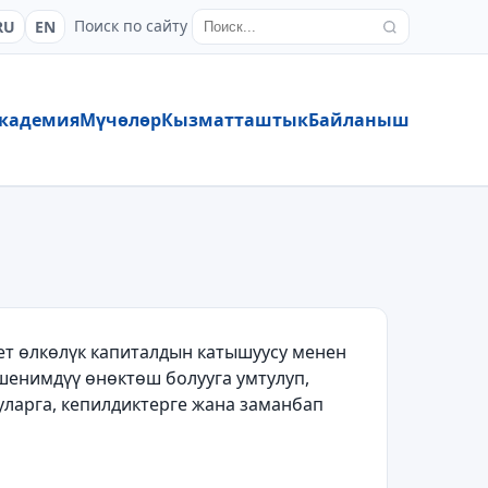
Поиск по сайту
RU
EN
кадемия
Мүчөлөр
Кызматташтык
Байланыш
ет өлкөлүк капиталдын катышуусу менен
ишенимдүү өнөктөш болууга умтулуп,
уларга, кепилдиктерге жана заманбап