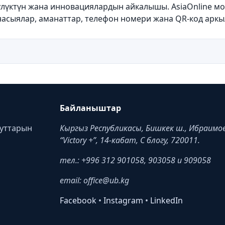
үлүктүн жана инновациялардын айкалышы. AsiaOnline м
насыялар, аманаттар, телефон номери жана QR-код аркы
Байланыштар
туттарын
Кыргыз Республикасы, Бишкек ш., Ибраимов 
“Victory +”, 14-кабат, C блогу, 720011.
тел.: +996 312 901058, 903058 и 909058
email: office@ub.kg
Facebook
•
Instagram
•
LinkedIn