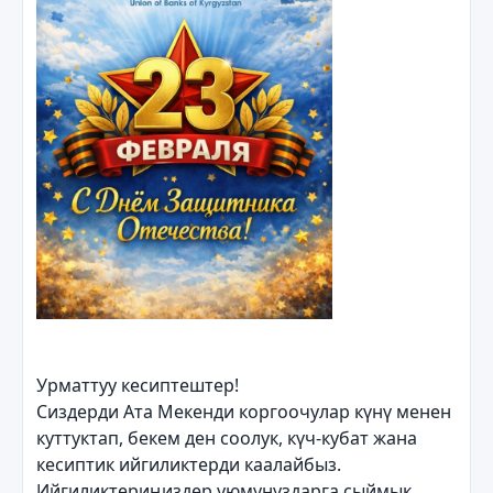
Урматтуу кесиптештер!
Сиздерди Ата Мекенди коргоочулар күнү менен
куттуктап, бекем ден соолук, күч-кубат жана
кесиптик ийгиликтерди каалайбыз.
Ийгиликтериңиздер уюмунуздарга сыймык