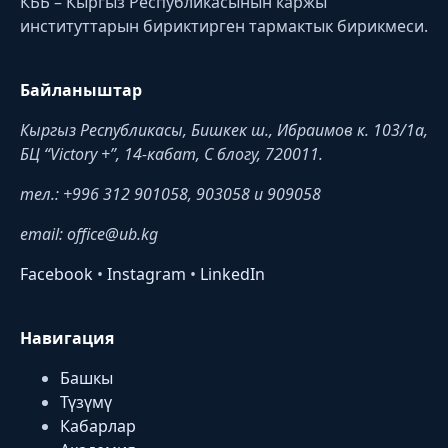
КББ – Кыргыз Республикасынын каржы
институттарын бириктирген тармактык бирикмеси.
Байланыштар
Кыргыз Республикасы, Бишкек ш., Ибраимов к. 103/1a,
БЦ “Victory +”, 14-кабат, C блогу, 720011.
тел.: +996 312 901058, 903058 и 909058
email: office@ub.kg
Facebook
•
Instagram
•
LinkedIn
Навигация
Башкы
Түзүмү
Кабарлар