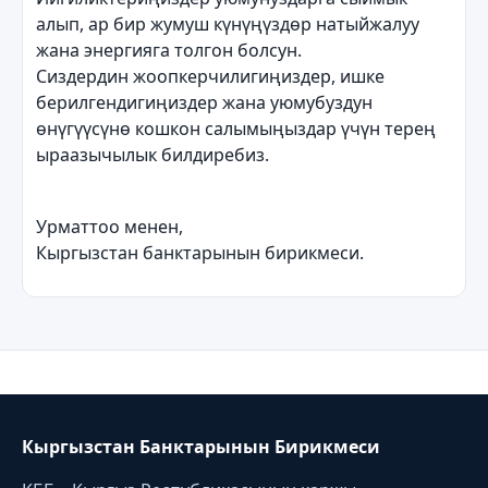
алып, ар бир жумуш күнүңүздөр натыйжалуу
жана энергияга толгон болсун.
Сиздердин жоопкерчилигиңиздер, ишке
берилгендигиңиздер жана уюмубуздун
өнүгүүсүнө кошкон салымыңыздар үчүн терең
ыраазычылык билдиребиз.
Урматтоо менен,
Кыргызстан банктарынын бирикмеси.
Кыргызстан Банктарынын Бирикмеси