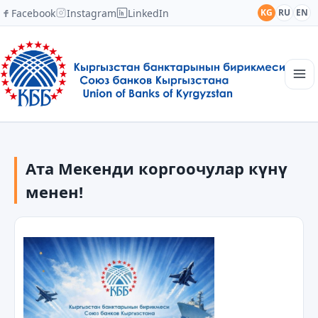
Facebook
Instagram
LinkedIn
KG
RU
EN
Башкы
Түзүмү
Ата Мекенди коргоочулар күнү
Кабарлар
Академия
менен!
Мүчөлөр
Кызматташтык
Байланыш