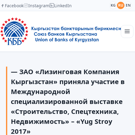
Facebook
Instagram
LinkedIn
KG
RU
EN
Главная
Структура
— ЗАО «Лизинговая Компания
Новости
Академия
Кыргызстан» приняла участие в
Члены и партнеры
Международной
Сотрудничество
специализированной выставке
Контакты
«Строительство, Спецтехника,
Недвижимость» – «Yug Stroy
2017»