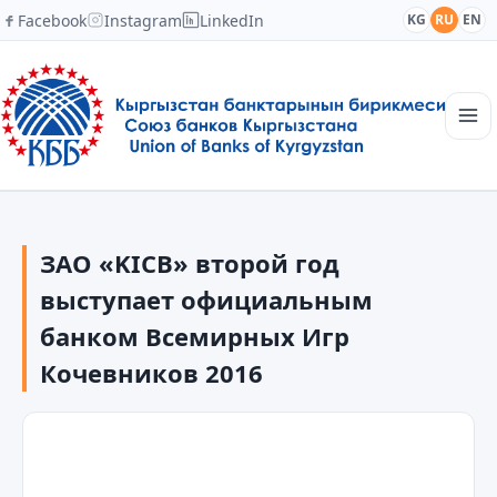
Facebook
Instagram
LinkedIn
KG
RU
EN
Главная
Структура
ЗАО «KICB» второй год
Новости
Академия
выступает официальным
Члены и партнеры
банком Всемирных Игр
Сотрудничество
Кочевников 2016
Контакты