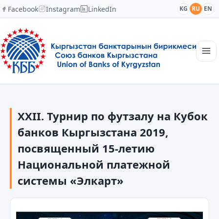
Facebook
Instagram
LinkedIn
KG
RU
EN
Главная
Структура
XXII. Турнир по футзалу на Кубок
Новости
Академия
банков Кыргызстана 2019,
Члены и партнеры
посвященный 15-летию
Сотрудничество
Национальной платежной
Контакты
системы «Элкарт»