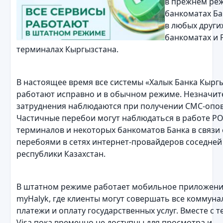
в прежнем реж
банкоматах Бан
в любых други
банкоматах и 
терминалах Кыргызстана.
В настоящее время все системы «Халык Банка Кырг
работают исправно и в обычном режиме. Незначи
затруднения наблюдаются при получении СМС-опо
Частичные перебои могут наблюдаться в работе PO
терминалов и некоторых банкоматов Банка в связи 
перебоями в сетях интернет-провайдеров соседней
республики Казахстан.
В штатном режиме работает мобильное приложен
myHalyk, где клиенты могут совершать все коммун
платежи и оплату государственных услуг. Вместе с т
Visa пока временно не доступны для просмотра и