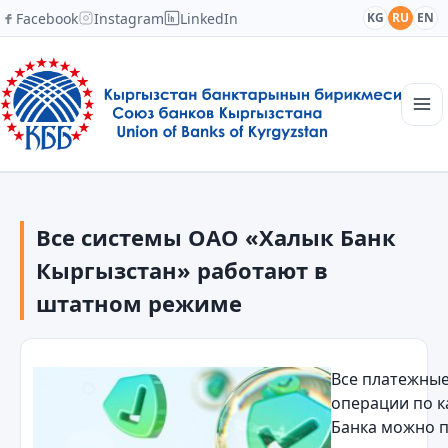
Facebook
Instagram
LinkedIn
KG
RU
EN
Главная
Структура
Все системы ОАО «Халык Банк
Новости
Академия
Кыргызстан» работают в
Члены и партнеры
штатном режиме
Сотрудничество
Контакты
Все платежны
операции по к
Банка можно 