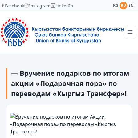
Facebook
Instagram
LinkedIn
KG
RU
EN
Главная
Структура
— Вручение подарков по итогам
Новости
Академия
акции «Подарочная пора» по
Члены и партнеры
переводам «Кыргыз Трансфер»!
Сотрудничество
Контакты