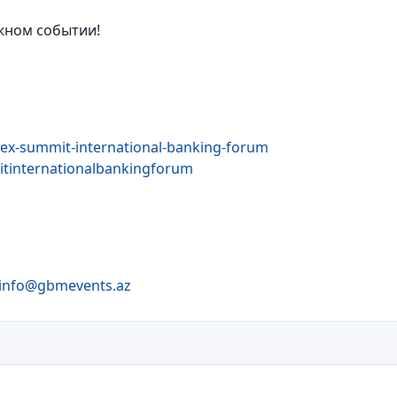
жном событии!
ex-summit-international-banking-forum
tinternationalbankingforum
info@gbmevents.az