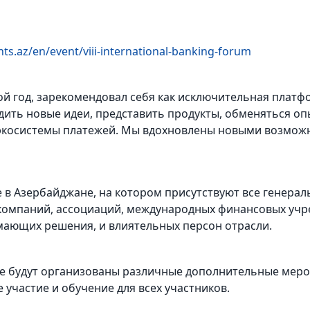
s.az/en/event/viii-international-banking-forum
ой год, зарекомендовал себя как исключительная платф
дить новые идеи, представить продукты, обменяться оп
экосистемы платежей. Мы вдохновлены новыми возможн
ие в Азербайджане, на котором присутствуют все генера
-компаний, ассоциаций, международных финансовых учр
мающих решения, и влиятельных персон отрасли.
же будут организованы различные дополнительные меро
е участие и обучение для всех участников.