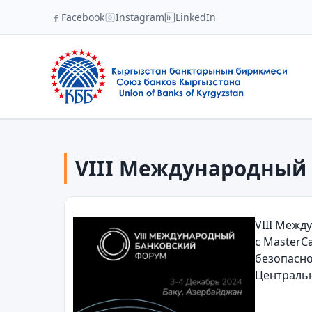
Facebook
Instagram
LinkedIn
VIII Международный б
VIII Межд
с MasterC
безопасно
Центральн