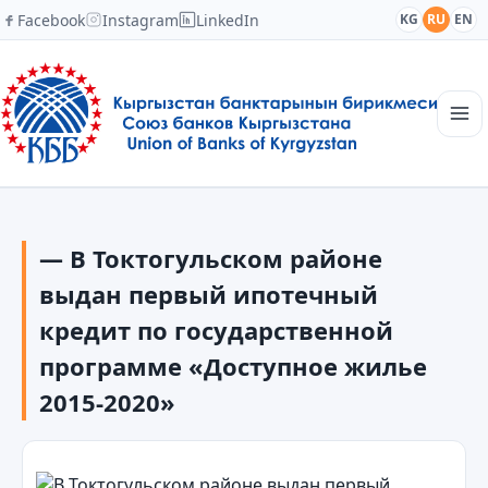
Facebook
Instagram
LinkedIn
KG
RU
EN
Главная
Структура
— В Токтогульском районе
Новости
Академия
выдан первый ипотечный
Члены и партнеры
кредит по государственной
Сотрудничество
программе «Доступное жилье
Контакты
2015-2020»