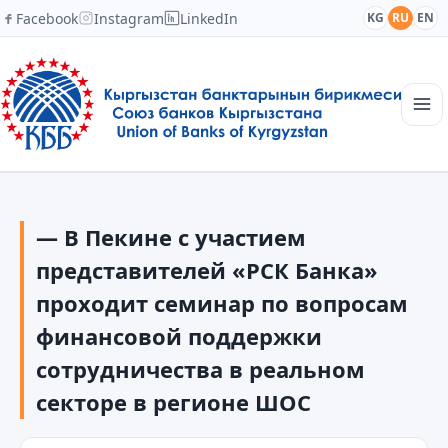
Facebook
Instagram
LinkedIn
KG
RU
EN
Главная
Структура
— В Пекине с участием
Новости
Академия
представителей «РСК Банка»
Члены и партнеры
проходит семинар по вопросам
Сотрудничество
финансовой поддержки
Контакты
сотрудничества в реальном
секторе в регионе ШОС