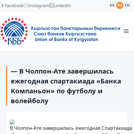
Facebook
Instagram
LinkedIn
KG
RU
EN
Главная
Структура
— В Чолпон-Ате завершилась
Новости
Академия
ежегодная спартакиада «Банка
Члены и партнеры
Компаньон» по футболу и
Сотрудничество
волейболу
Контакты
В Чолпон-Ате завершилась ежегодная Спартакиада