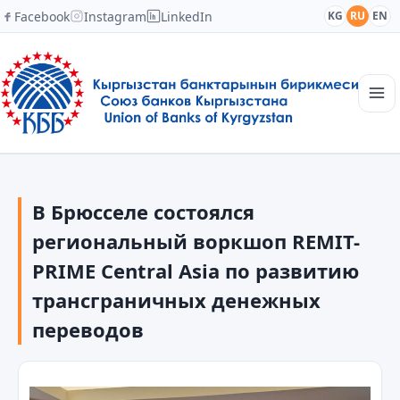
Facebook
Instagram
LinkedIn
KG
RU
EN
Главная
Структура
В Брюсселе состоялся
Новости
Академия
региональный воркшоп REMIT-
Члены и партнеры
PRIME Central Asia по развитию
Сотрудничество
трансграничных денежных
Контакты
переводов