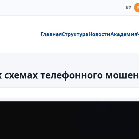
KG
Главная
Структура
Новости
Академия
х схемах телефонного моше