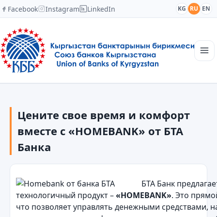
Facebook
Instagram
LinkedIn
KG
RU
EN
Главная
Структура
Цените свое время и комфорт
Новости
Академия
вместе с «HOMEBANK» от БТА
Члены и партнеры
Банка
Сотрудничество
Контакты
БТА Банк предлага
технологичный продукт –
«HOMEBANK»
. Это прямо
что позволяет управлять денежными средствами, н