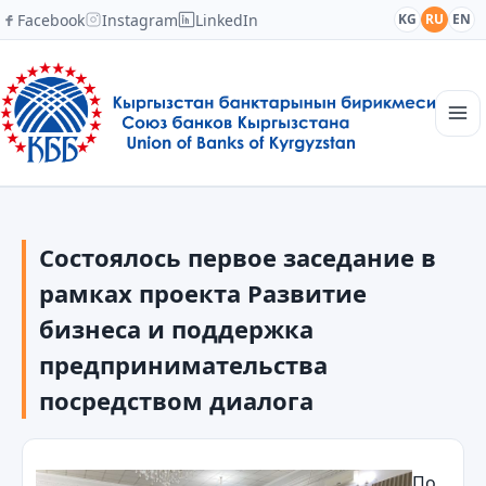
Facebook
Instagram
LinkedIn
KG
RU
EN
Главная
Структура
Состоялось первое заседание в
Новости
Академия
рамках проекта Развитие
Члены и партнеры
бизнеса и поддержка
Сотрудничество
предпринимательства
Контакты
посредством диалога
По