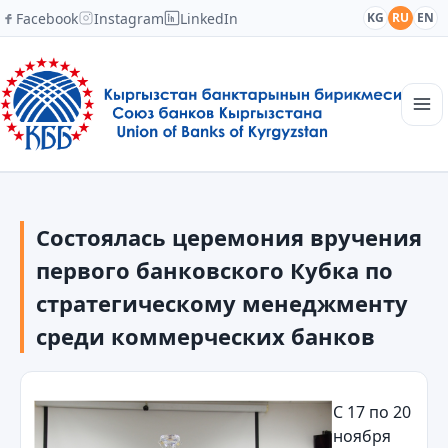
Facebook
Instagram
LinkedIn
KG
RU
EN
Главная
Структура
Состоялась церемония вручения
Новости
Академия
первого банковского Кубка по
Члены и партнеры
стратегическому менеджменту
Сотрудничество
среди коммерческих банков
Контакты
С 17 по 20
ноября