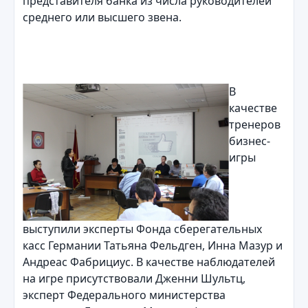
представителя банка из числа руководителей
среднего или высшего звена.
В
качестве
тренеров
бизнес-
игры
выступили эксперты Фонда сберегательных
касс Германии Татьяна Фельдген, Инна Мазур и
Андреас Фабрициус. В качестве наблюдателей
на игре присутствовали Дженни Шультц,
эксперт Федерального министерства