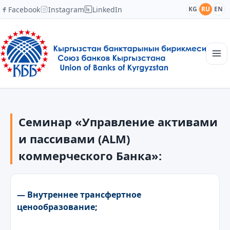
Facebook
Instagram
LinkedIn
KG
RU
EN
Главная
Структура
Семинар «Управление активами
Новости
Академия
и пассивами (ALM)
Члены и партнеры
коммерческого Банка»:
Сотрудничество
Контакты
— Внутреннее трансфертное
ценообразование;