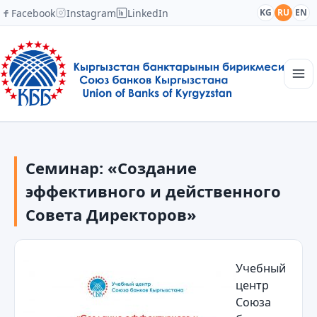
Facebook
Instagram
LinkedIn
KG
RU
EN
Главная
Структура
Семинар: «Создание
Новости
Академия
эффективного и действенного
Члены и партнеры
Совета Директоров»
Сотрудничество
Контакты
Учебный
центр
Союза