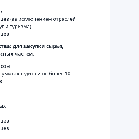
х
яцев (за исключением отраслей
уг и туризма)
яцев
тва: для закупки сырья,
сных частей.
 сом
 суммы кредита и не более 10
в
ых
яцев
яцев