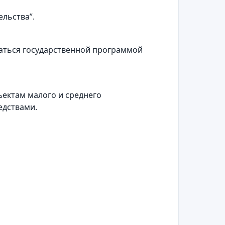
льства”.
ваться государственной программой
ектам малого и среднего
едствами.