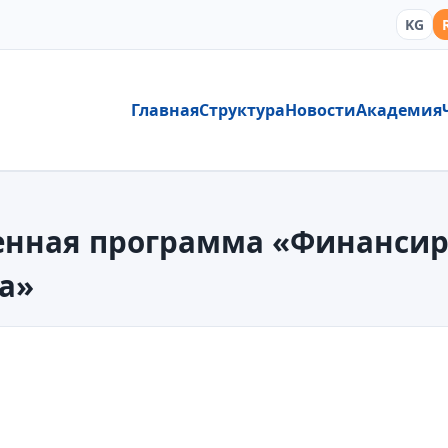
KG
Главная
Структура
Новости
Академия
венная программа «Финанси
а»