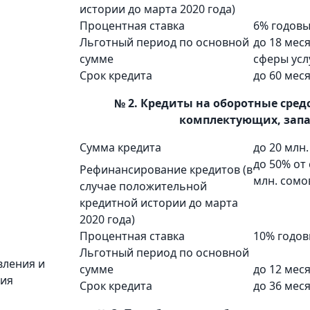
истории до марта 2020 года)
Процентная ставка
6% годовы
Льготный период по основной
до 18 мес
сумме
сферы усл
Срок кредита
до 60 мес
№ 2. Кредиты на оборотные средс
комплектующих, запа
Сумма кредита
до 20 млн.
до 50% от
Рефинансирование кредитов (в
млн. сомо
случае положительной
кредитной истории до марта
2020 года)
Процентная ставка
10% годов
Льготный период по основной
вления и
сумме
до 12 мес
вия
Срок кредита
до 36 мес