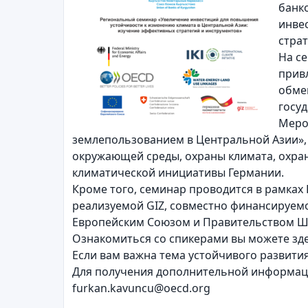
банк
инве
страт
На се
привл
обме
госу
Меро
землепользованием в Центральной Азии»,
окружающей среды, охраны климата, охра
климатической инициативы Германии.
Кроме того, семинар проводится в рамках
реализуемой GIZ, совместно финансируем
Европейским Союзом и Правительством Ш
Ознакомиться со спикерами вы можете з
Если вам важна тема устойчивого развити
Для получения дополнительной информации
furkan.kavuncu@oecd.org