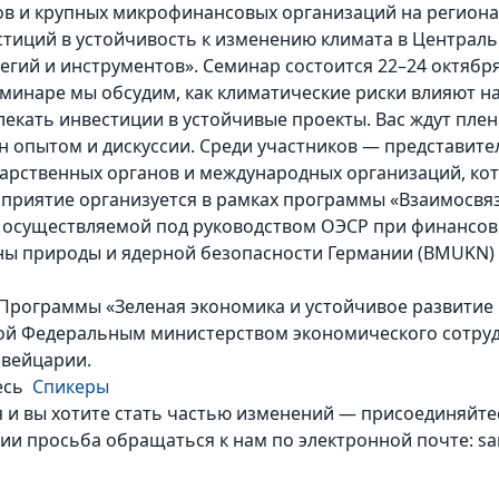
ов и крупных микрофинансовых организаций на регион
стиций в устойчивость к изменению климата в Централь
егий и инструментов». Семинар состоится 22–24 октября 
минаре мы обсудим, как климатические риски влияют на
екать инвестиции в устойчивые проекты. Вас ждут плен
н опытом и дискуссии. Среди участников — представите
дарственных органов и международных организаций, ко
приятие организуется в рамках программы «Взаимосвяз
 осуществляемой под руководством ОЭСР при финансо
ны природы и ядерной безопасности Германии (BMUKN
 Программы «Зеленая экономика и устойчивое развитие 
ой Федеральным министерством экономического сотрудн
вейцарии.
десь
Спикеры
я и вы хотите стать частью изменений — присоединяйтес
 просьба обращаться к нам по электронной почте: sar