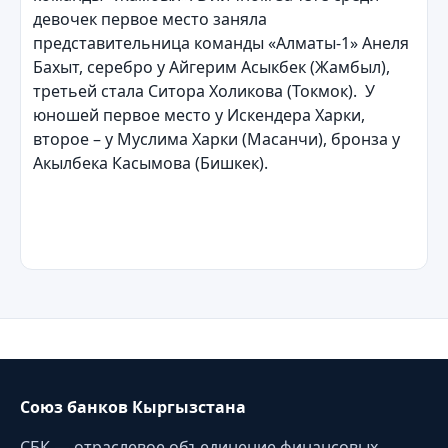
девочек первое место заняла
представительница команды «Алматы-1» Анеля
Бахыт, серебро у Айгерим Асыкбек (Жамбыл),
третьей стала Ситора Холикова (Токмок). У
юношей первое место у Искендера Харки,
второе – у Муслима Харки (Масанчи), бронза у
Акылбека Касымова (Бишкек).
Союз банков Кыргызстана
СБК — отраслевое объединение финансовых