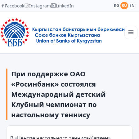
Facebook
Instagram
LinkedIn
KG
RU
EN
Главная
Структура
При поддержке ОАО
Новости
Академия
«Росинбанк» состоялся
Члены и партнеры
Международный детский
Сотрудничество
Клубный чемпионат по
Контакты
настольному теннису
В «Центре настольного тенниса-Карвен»