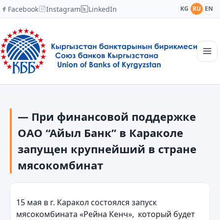
Facebook
Instagram
LinkedIn
KG
RU
EN
Главная
Структура
— При финансовой поддержке
Новости
Академия
ОАО “Айыл Банк” в Караколе
Члены и партнеры
запущен крупнейший в стране
Сотрудничество
мясокомбинат
Контакты
15 мая в г. Каракол состоялся запуск
мясокомбината «Рейна Кенч», который будет