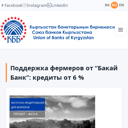
Facebook
Instagram
LinkedIn
KG
RU
EN
Главная
Структура
Поддержка фермеров от “Бакай
Новости
Академия
Банк”: кредиты от 6 %
Члены и партнеры
Сотрудничество
Контакты