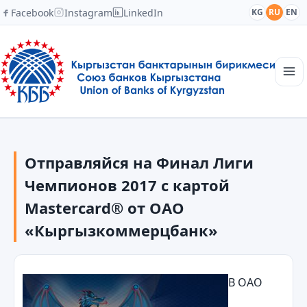
Facebook
Instagram
LinkedIn
KG
RU
EN
Главная
Структура
Отправляйся на Финал Лиги
Новости
Академия
Чемпионов 2017 с картой
Члены и партнеры
Mastercard® от ОАО
Сотрудничество
«Кыргызкоммерцбанк»
Контакты
В ОАО