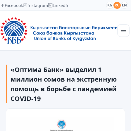
Facebook
Instagram
LinkedIn
KG
RU
EN
Главная
Структура
«Оптима Банк» выделил 1
Новости
Академия
миллион сомов на экстренную
Члены и партнеры
помощь в борьбе с пандемией
Сотрудничество
COVID-19
Контакты