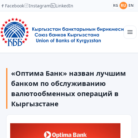
Facebook
Instagram
LinkedIn
KG
RU
EN
Главная
Структура
«Оптима Банк» назван лучшим
Новости
Академия
банком по обслуживанию
Члены и партнеры
валютообменных операций в
Сотрудничество
Кыргызстане
Контакты