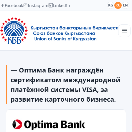
Facebook
Instagram
LinkedIn
KG
RU
EN
Главная
Структура
— Оптима Банк награждён
Новости
Академия
сертификатом международной
Члены и партнеры
платёжной системы VISA, за
Сотрудничество
развитие карточного бизнеса.
Контакты