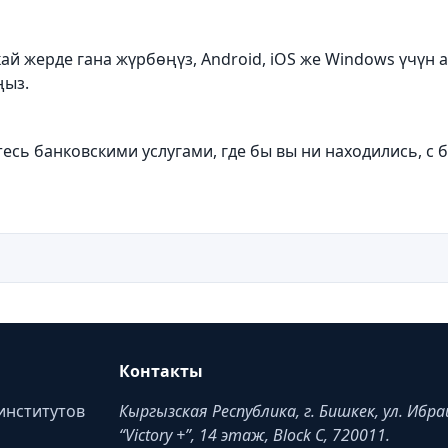
ай жерде гана жүрбөңүз, Android, iOS же Windows үчүн
ңыз.
тесь банковскими услугами, где бы вы ни находились,
Контакты
институтов
Кыргызская Республика, г. Бишкек, ул. Ибр
“Victory +”, 14 этаж, Block C, 720011.