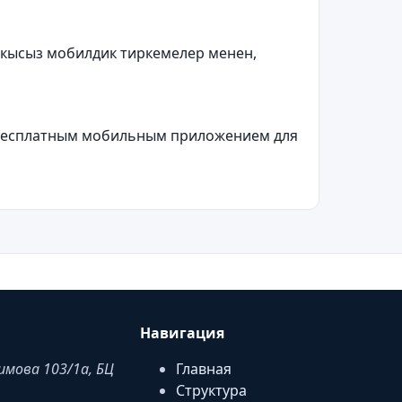
 акысыз мобилдик тиркемелер менен,
 с бесплатным мобильным приложением для
Навигация
аимова 103/1a, БЦ
Главная
Структура