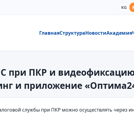
KG
Главная
Структура
Новости
Академия
ГНС при ПКР и видеофиксац
инг и приложение «Оптима2
налоговой службы при ПКР можно осуществлять через и