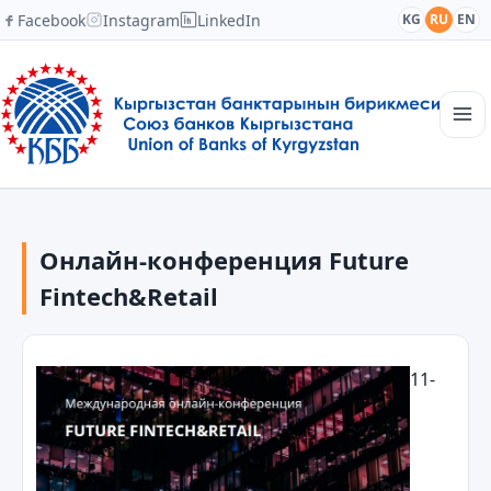
Facebook
Instagram
LinkedIn
KG
RU
EN
Главная
Структура
Онлайн-конференция Future
Новости
Академия
Fintech&Retail
Члены и партнеры
Сотрудничество
Контакты
11-