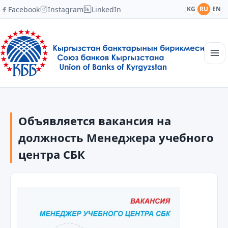
Facebook
Instagram
LinkedIn
KG
RU
EN
Главная
Структура
Объявляется вакансия на
Новости
Академия
должность Менеджера учебного
Члены и партнеры
центра СБК
Сотрудничество
Контакты