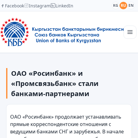
Facebook
Instagram
LinkedIn
KG
RU
EN
Главная
Структура
ОАО «Росинбанк» и
Новости
Академия
«Промсвязьбанк» стали
Члены и партнеры
банками-партнерами
Сотрудничество
Контакты
ОАО «Росинбанк» продолжает устанавливать
прямые корреспондентские отношения с
ведущими банками СНГ и зарубежья. В начале