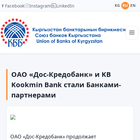
Facebook
Instagram
LinkedIn
KG
RU
EN
Главная
Структура
ОАО «Дос-Кредобанк» и KB
Новости
Академия
Kookmin Bank стали Банками-
Члены и партнеры
партнерами
Сотрудничество
Контакты
ОАО «Дос-Кредобанк» продолжает