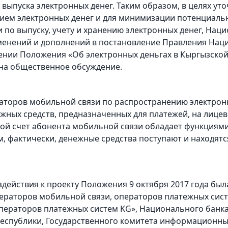
выпуска электронных денег. Таким образом, в целях уто
ием электронных денег и для минимизации потенциаль
 по выпуску, учету и хранению электронных денег, Нац
менений и дополнений в постановление Правления Нац
нии Положения «Об электронных деньгах в Кыргызской Р
 на общественное обсуждение.
аторов мобильной связи по распространению электронн
жных средств, предназначенных для платежей, на лицевы
вой счет абонента мобильной связи обладает функциям
м, фактически, денежные средства поступают и находят
действия к проекту Положения 9 октября 2017 года была
ераторов мобильной связи, операторов платежных сис
ператоров платежных систем KG», Национального банка
Республики, Государственного комитета информационны