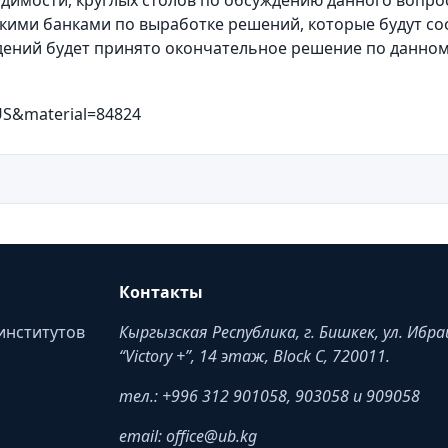
одимости, круглых столов по обсуждению данного вопро
кими банками по выработке решений, которые будут со
дений будет принято окончательное решение по данном
US&material=84824
Контакты
институтов
Кыргызская Республика, г. Бишкек, ул. Ибр
“Victory +”, 14 этаж, Block C, 720011.
тел.: +996 312 901058, 903058 и 909058
email: office@ub.kg