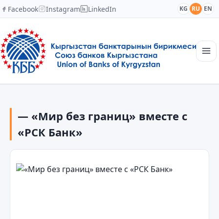
Facebook
Instagram
LinkedIn
KG
RU
EN
Главная
Структура
— «Мир без границ» вместе с
Новости
Академия
«РСК Банк»
Члены и партнеры
Сотрудничество
Контакты