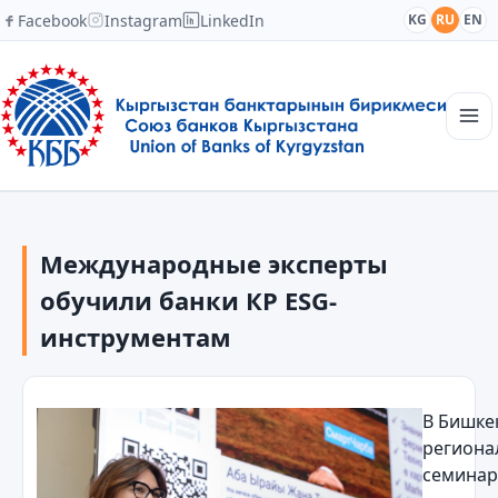
Facebook
Instagram
LinkedIn
KG
RU
EN
Главная
Структура
Международные эксперты
Новости
Академия
обучили банки КР ESG-
Члены и партнеры
инструментам
Сотрудничество
Контакты
В Бишке
региона
семинар