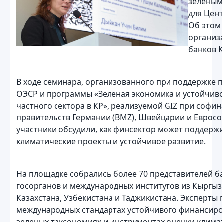
зеленым
для Цен
Об этом
организ
банков 
В ходе семинара, организованного при поддержке
ОЭСР и программы «Зеленая экономика и устойчив
частного сектора в КР», реализуемой GIZ при софи
правительств Германии (BMZ), Швейцарии и Евросо
участники обсудили, как финсектор может поддерж
климатические проекты и устойчивое развитие.
На площадке собрались более 70 представителей б
госорганов и международных институтов из Кыргыз
Казахстана, Узбекистана и Таджикистана. Эксперты 
международных стандартах устойчивого финансиро
зеленых таксономиях и инструментах оценки клима