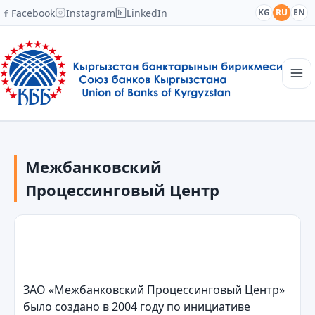
Facebook
Instagram
LinkedIn
KG
RU
EN
Главная
Структура
Межбанковский
Новости
Академия
Процессинговый Центр
Члены и партнеры
Сотрудничество
Контакты
ЗАО «Межбанковский Процессинговый Центр»
было создано в 2004 году по инициативе