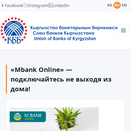
Facebook
Instagram
LinkedIn
KG
RU
EN
Главная
Структура
«Mbank Online» —
Новости
Академия
подключайтесь не выходя из
Члены и партнеры
дома!
Сотрудничество
Контакты