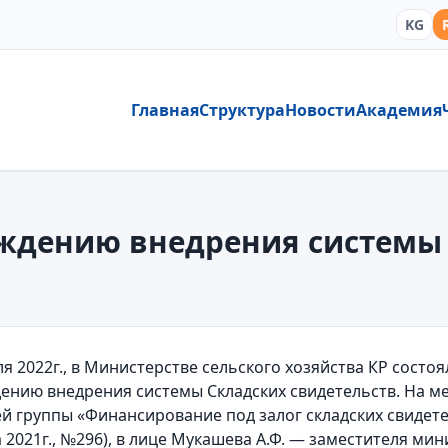
KG
Главная
Структура
Новости
Академия
уждению внедрения системы
ля 2022г., в Министерстве сельского хозяйства КР состоя
ению внедрения системы Складских свидетельств. На м
й группы «Финансирование под залог складских свидетел
а 2021г., №296), в лице Мукашева А.Ф. — заместителя ми