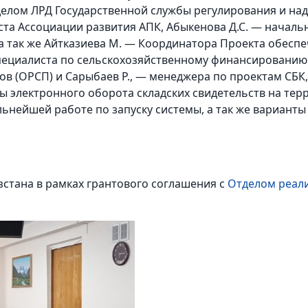
делом ЛРД Государственной службы регулирования и на
та Ассоциации развития АПК, Абыкенова Д.С. — началь
 а так же Айтказиева М. — Координатора Проекта обесп
пециалиста по сельскохозяйственному финансированию
ов (ОРСП) и Сарыбаев Р., — менеджера по проектам СБК
 электронного оборота складских свидетельств на терр
нейшей работе по запуску системы, а так же варианты
стана в рамках грантового соглашения с
Отделом реали