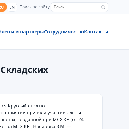
Поиск по сайту
RU
EN
Члены и партнеры
Сотрудничество
Контакты
 Складских
лся Круглый стол по
ероприятии приняли участие члены
ьств», созданной при МСХ КР (от 24
нистра МСХ КР , Насирова Э.М. —