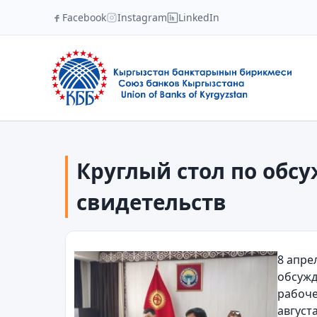
Facebook
Instagram
LinkedIn
Круглый стол по обс
свидетельств
8 апре
обсужд
рабоче
август