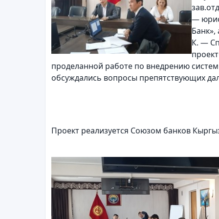
зав.от
— юрис
Банк»,
К. — С
проект
проделанной работе по внедрению системы
обсуждались вопросы препятствующих даль
Проект реализуется Союзом банков Кыргыз