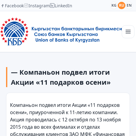
Facebook
Instagram
LinkedIn
KG
RU
EN
Главная
Структура
— Компаньон подвел итоги
Новости
Академия
Акции «11 подарков осени»
Члены и партнеры
Сотрудничество
Контакты
Компаньон подвел итоги Акции «11 подарков
осени», приуроченной к 11-летию компании.
Акция проводилась с 12 октября по 13 ноября
2015 года во всех филиалах и отделах
обслуживания клиентов ЗАО МФК «Финансовая