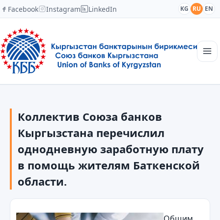
Facebook
Instagram
LinkedIn
KG
RU
EN
Главная
Структура
Коллектив Союза банков
Новости
Академия
Кыргызстана перечислил
Члены и партнеры
однодневную заработную плату
Сотрудничество
в помощь жителям Баткенской
Контакты
области.
Общим