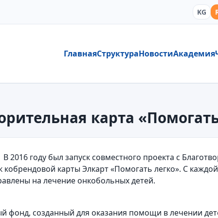
KG
Главная
Структура
Новости
Академия
орительная карта «Помогать
В 2016 году был запуск совместного проекта с Благот
к кобрендовой карты Элкарт «Помогать легко». С каждо
равлены на лечение онкобольных детей.
ый фонд, созданный для оказания помощи в лечении де