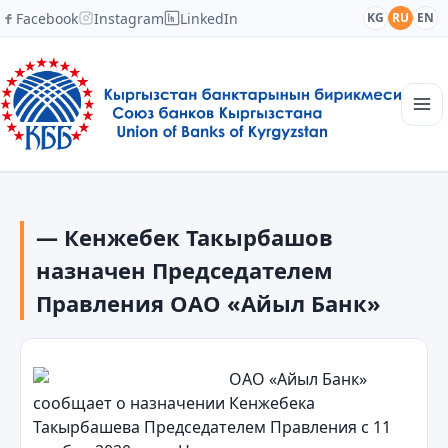
Facebook
Instagram
LinkedIn
KG
RU
EN
Главная
Структура
— Кенжебек Такырбашов
Новости
Академия
назначен Председателем
Члены и партнеры
Правления ОАО «Айыл Банк»
Сотрудничество
Контакты
ОАО «Айыл Банк»
сообщает о назначении Кенжебека
Такырбашева Председателем Правления с 11